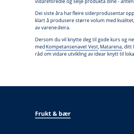
vidareforedle og selje produkta dine - anten
Dei siste åra har fleire siderprodusentar o
klart å produsere større volum med kvalite
av varene deira.
Dersom du vil knytte deg til gode kurs og ne
med
Kompetansenavet Vest
,
Matarena
, dit
råd om vidare utvikling av idear knytt til lok
Frukt & bær