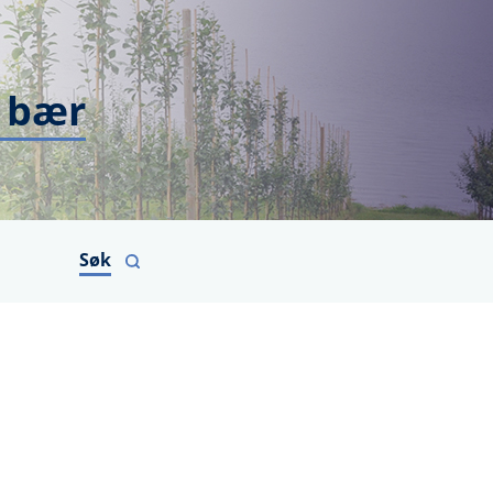
 bær
Søk