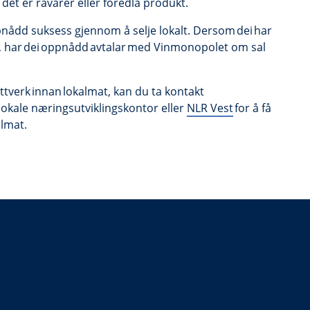
 det er råvarer eller foredla produkt.
ppnådd suksess gjennom å selje lokalt. Dersom dei har
t, har dei oppnådd avtalar med Vinmonopolet om sal
ttverk innan lokalmat, kan du ta kontakt
t lokale næringsutviklingskontor eller
NLR Vest
for å få
almat.