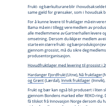
Frukt- og bærkulturane blir i hovudsak selde
same gjeld for grønsaker, som i hovudsak 
For å kunne levere til fruktlager må ein vere
Bama må ein i tillegg vere medlem av produ
alle medlemmene av Gartnerhallen levere og 
omsetning. Dersom du ikkje er medlem av ein
starte ein større frukt- og bærproduksjon (e
gjennom grossist, må du sikre deg medlemsk
produsentorganisasjon.
Hovudfruktlager med levering til grossist i 2
Hardanger Fjordfrukt
(Utne),
Nå fruktlager
(N
og Grønt
(Lærdal),
Innvik fruktlager
(Innvik)
Frukt og bær kan også bli produsert i liten s
gjennom Bondens marked eller REKO-ring. 
få tilskot frå Innovasjon Norge dersom du h