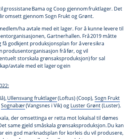
 til grossistane Bama og Coop gjennom fruktlager. Det
blir omsett gjennom Sogn Frukt og Grønt.
 medlem/ha avtale med eit lager. For å kunne levere til
sentorganisasjonen, Gartnerhallen. Frå 2019 måtte
få godkjent produksjonsplan for å vere sikra
 produsentorganisasjon frå før, og vil
ventuelt storskala grønsaksproduksjon) for sal
ap/avtale med eit lager og ein
022:
å),
Ullensvang fruktlager
(Loftus) (Coop),
Sogn Frukt
,
Sognabær
(Vangsnes i Vik) og
Luster Grønt
(Luster).
kala, der omsettinga er retta mot lokalsal til dømes
Det same gjeld småskala grønsaksproduksjon. Du kan
ar ein god marknadsplan for korleis du vil produsere,