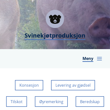
Svinekjøtproduksjon
Meny
Konsesjon
Levering av gjødsel
Tilskot
Øyremerking
Beredskap