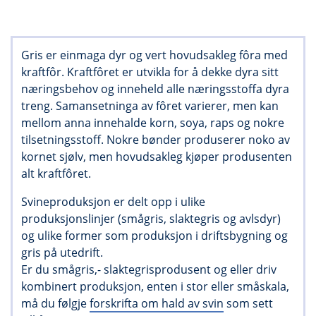
Gris er einmaga dyr og vert hovudsakleg fôra med
kraftfôr. Kraftfôret er utvikla for å dekke dyra sitt
næringsbehov og inneheld alle næringsstoffa dyra
treng. Samansetninga av fôret varierer, men kan
mellom anna innehalde korn, soya, raps og nokre
tilsetningsstoff. Nokre bønder produserer noko av
kornet sjølv, men hovudsakleg kjøper produsenten
alt kraftfôret.
Svineproduksjon er delt opp i ulike
produksjonslinjer (smågris, slaktegris og avlsdyr)
og ulike former som produksjon i driftsbygning og
gris på utedrift.
Er du smågris,- slaktegrisprodusent og eller driv
kombinert produksjon, enten i stor eller småskala,
må du følgje
forskrifta om hald av svin
som sett