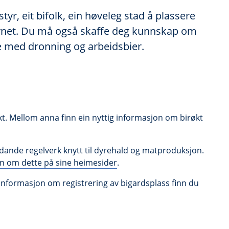
styr, eit bifolk, ein høveleg stad å plassere
lsynet. Du må også skaffe deg kunnskap om
ube med dronning og arbeidsbier.
kt. Mellom anna finn ein nyttig informasjon om birøkt
jeldande regelverk knytt til dyrehald og matproduksjon.
on om dette på sine heimesider
.
 Informasjon om registrering av bigardsplass finn du