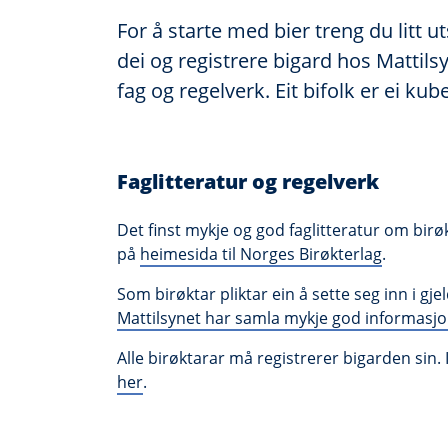
For å starte med bier treng du litt ut
dei og registrere bigard hos Matti
fag og regelverk. Eit bifolk er ei k
Faglitteratur og regelverk
Det finst mykje og god faglitteratur om birø
på
hei
mesida til Norges Birøkterlag
.
Som birøktar pliktar ein å sette seg inn i g
Mattilsynet har samla mykje god informasj
Alle birøktarar må registrerer bigarden sin.
her
.