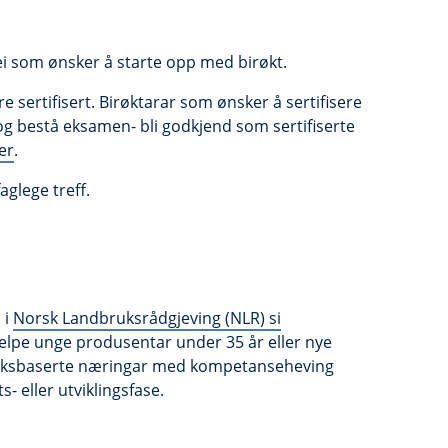
ei som ønsker å starte opp med birøkt.
e sertifisert. Birøktarar som ønsker å sertifisere
og bestå eksamen- bli godkjend som sertifiserte
er
.
glege treff.
 i
Norsk Landbruksrådgjeving (NLR) si
jelpe unge produsentar under 35 år eller nye
ruksbaserte næringar med kompetanseheving
- eller utviklingsfase.