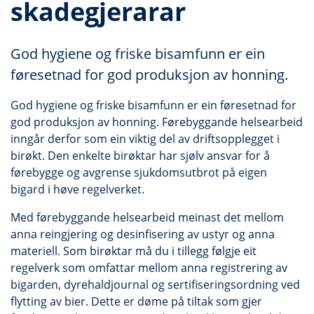
skadegjerarar
God hygiene og friske bisamfunn er ein
føresetnad for god produksjon av honning.
God hygiene og friske bisamfunn er ein føresetnad for
god produksjon av honning. Førebyggande helsearbeid
inngår derfor som ein viktig del av driftsopplegget i
birøkt. Den enkelte birøktar har sjølv ansvar for å
førebygge og avgrense sjukdomsutbrot på eigen
bigard i høve regelverket.
Med førebyggande helsearbeid meinast det mellom
anna reingjering og desinfisering av ustyr og anna
materiell. Som birøktar må du i tillegg følgje eit
regelverk som omfattar mellom anna registrering av
bigarden, dyrehaldjournal og sertifiseringsordning ved
flytting av bier. Dette er døme på tiltak som gjer