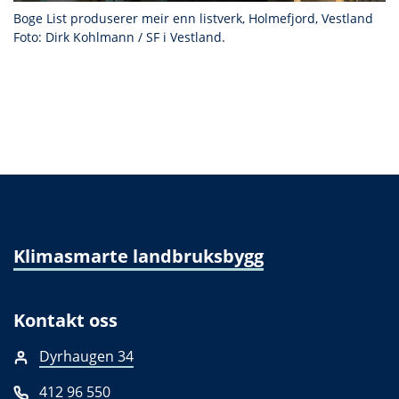
Boge List produserer meir enn listverk, Holmefjord, Vestland
Foto: Dirk Kohlmann / SF i Vestland.
Klimasmarte landbruksbygg
Kontakt oss
Dyrhaugen 34
412 96 550