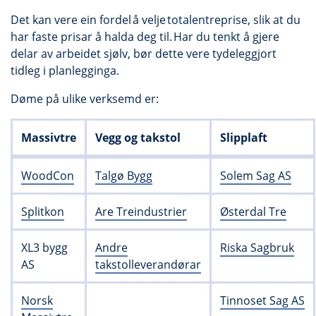
Det kan vere ein fordel å velje totalentreprise, slik at du
har faste prisar å halda deg til. Har du tenkt å gjere
delar av arbeidet sjølv, bør dette vere tydeleggjort
tidleg i planlegginga.
Døme på ulike verksemd er:
Massivtre
Vegg og takstol
Slipplaft
WoodCon
Talgø Bygg
Solem Sag AS
Splitkon
Are Treindustrier
Østerdal Tre
XL3 bygg
Andre
Riska Sagbruk
AS
takstolleverandørar
Norsk
Tinnoset Sag AS